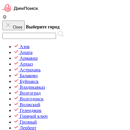
Выберите город
Close
Азов
Анапа
Армавир
Архыз
Астрахань
Балаково
Буйнакск
Владикавказ
Волгоград
Волгодонск
Волжский
Геленджик
Горячий ключ
Грозный
Дербент