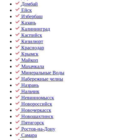
Домбай
Ейск
Избербаш
Казань
Калининград
Каспийск
Кизилюрт
Краснодар
Крымск
Майкоп
Махачкала
Минеральные Воды
Набережные челны
Назрань
Нальчик
Невинномысск
Новороссийск
Новочеркасск
Новошахтинск
Пятигорск
Ростов-на-Дону
Самара