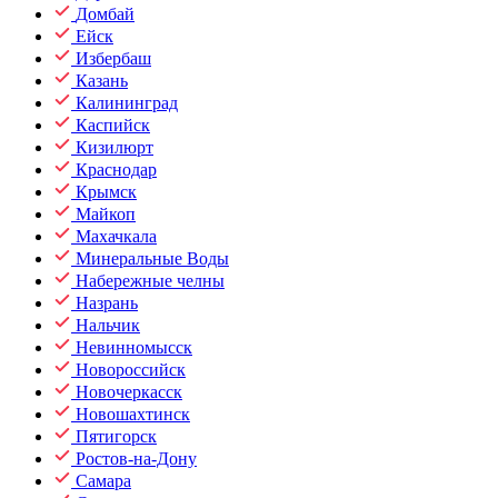
Домбай
Ейск
Избербаш
Казань
Калининград
Каспийск
Кизилюрт
Краснодар
Крымск
Майкоп
Махачкала
Минеральные Воды
Набережные челны
Назрань
Нальчик
Невинномысск
Новороссийск
Новочеркасск
Новошахтинск
Пятигорск
Ростов-на-Дону
Самара