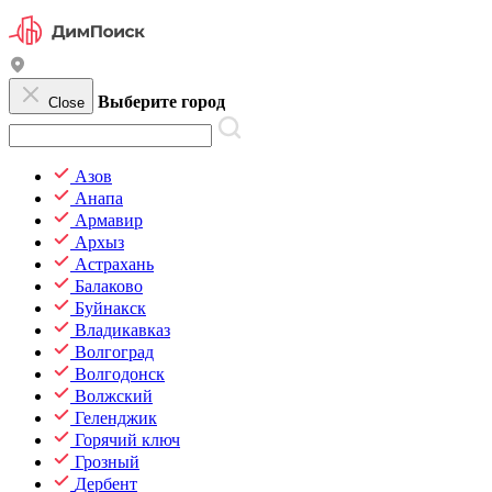
Выберите город
Close
Азов
Анапа
Армавир
Архыз
Астрахань
Балаково
Буйнакск
Владикавказ
Волгоград
Волгодонск
Волжский
Геленджик
Горячий ключ
Грозный
Дербент