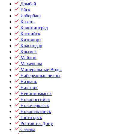
Домбай
Ейск
Избербаш
Казань
Калининград
Каспийск
Кизилюрт
Краснодар
Крымск
Майкоп
Махачкала
Минеральные Воды
Набережные челны
Назрань
Нальчик
Невинномысск
Новороссийск
Новочеркасск
Новошахтинск
Пятигорск
Ростов-на-Дону
Самара