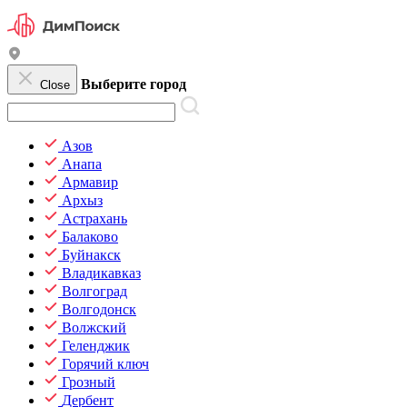
Выберите город
Close
Азов
Анапа
Армавир
Архыз
Астрахань
Балаково
Буйнакск
Владикавказ
Волгоград
Волгодонск
Волжский
Геленджик
Горячий ключ
Грозный
Дербент