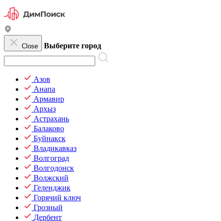
Выберите город
Close
Азов
Анапа
Армавир
Архыз
Астрахань
Балаково
Буйнакск
Владикавказ
Волгоград
Волгодонск
Волжский
Геленджик
Горячий ключ
Грозный
Дербент