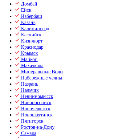
Домбай
Ейск
Избербаш
Казань
Калининград
Каспийск
Кизилюрт
Краснодар
Крымск
Майкоп
Махачкала
Минеральные Воды
Набережные челны
Назрань
Нальчик
Невинномысск
Новороссийск
Новочеркасск
Новошахтинск
Пятигорск
Ростов-на-Дону
Самара