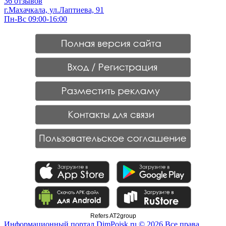
36 отзывов
г.Махачкала, ул.Лаптиева, 91
Пн-Вс 09:00-16:00
Refers AT2group
Информационный портал DimPoisk.ru © 2026 Все права