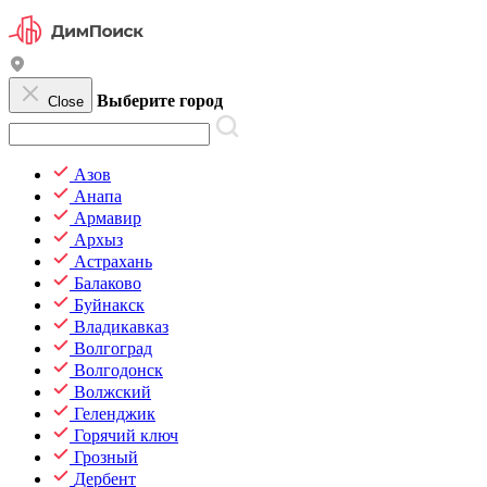
Выберите город
Close
Азов
Анапа
Армавир
Архыз
Астрахань
Балаково
Буйнакск
Владикавказ
Волгоград
Волгодонск
Волжский
Геленджик
Горячий ключ
Грозный
Дербент