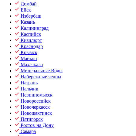
Домбай
Ейск
Избербаш
Казань
Калининград
Каспийск
Кизилюрт
Краснодар
Крымск
Майкоп
Махачкала
Минеральные Воды
Набережные челны
Назрань
Нальчик
Невинномысск
Новороссийск
Новочеркасск
Новошахтинск
Пятигорск
Ростов-на-Дону
Самара