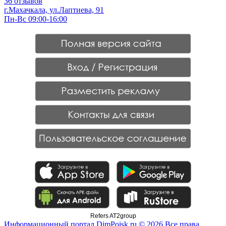
36 отзывов
г.Махачкала, ул.Лаптиева, 91
Пн-Вс 09:00-16:00
Refers AT2group
Информационный портал DimPoisk.ru © 2026 Все права