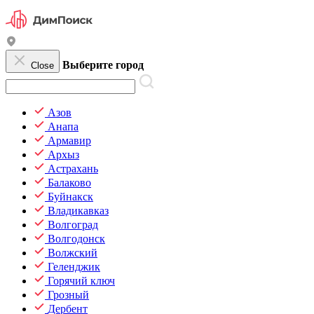
Выберите город
Close
Азов
Анапа
Армавир
Архыз
Астрахань
Балаково
Буйнакск
Владикавказ
Волгоград
Волгодонск
Волжский
Геленджик
Горячий ключ
Грозный
Дербент