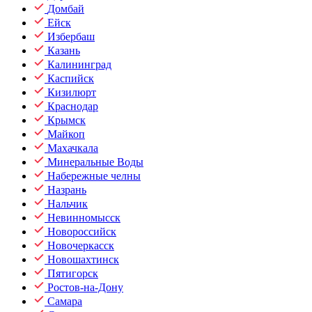
Домбай
Ейск
Избербаш
Казань
Калининград
Каспийск
Кизилюрт
Краснодар
Крымск
Майкоп
Махачкала
Минеральные Воды
Набережные челны
Назрань
Нальчик
Невинномысск
Новороссийск
Новочеркасск
Новошахтинск
Пятигорск
Ростов-на-Дону
Самара