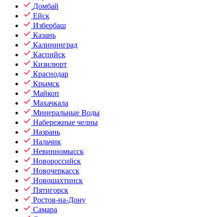
Домбай
Ейск
Избербаш
Казань
Калининград
Каспийск
Кизилюрт
Краснодар
Крымск
Майкоп
Махачкала
Минеральные Воды
Набережные челны
Назрань
Нальчик
Невинномысск
Новороссийск
Новочеркасск
Новошахтинск
Пятигорск
Ростов-на-Дону
Самара