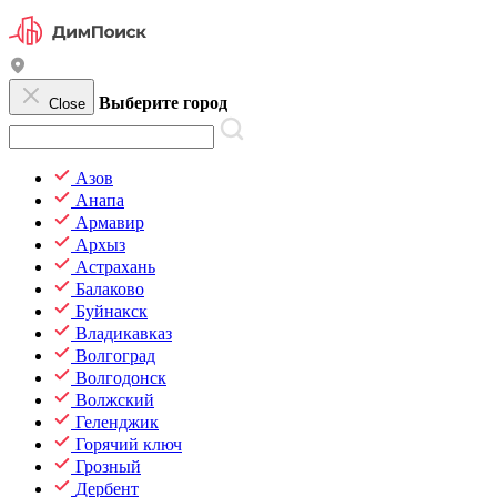
Выберите город
Close
Азов
Анапа
Армавир
Архыз
Астрахань
Балаково
Буйнакск
Владикавказ
Волгоград
Волгодонск
Волжский
Геленджик
Горячий ключ
Грозный
Дербент