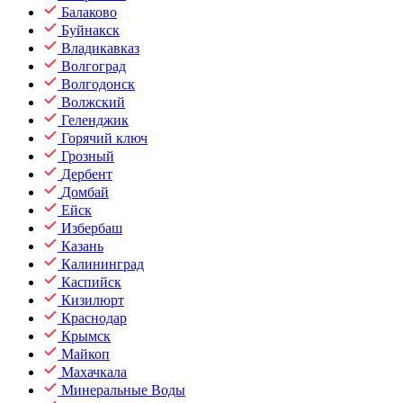
Балаково
Буйнакск
Владикавказ
Волгоград
Волгодонск
Волжский
Геленджик
Горячий ключ
Грозный
Дербент
Домбай
Ейск
Избербаш
Казань
Калининград
Каспийск
Кизилюрт
Краснодар
Крымск
Майкоп
Махачкала
Минеральные Воды