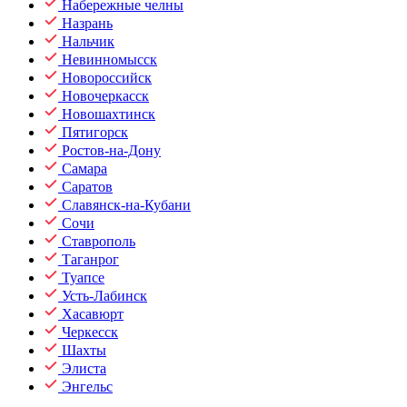
Набережные челны
Назрань
Нальчик
Невинномысск
Новороссийск
Новочеркасск
Новошахтинск
Пятигорск
Ростов-на-Дону
Самара
Саратов
Славянск-на-Кубани
Сочи
Ставрополь
Таганрог
Туапсе
Усть-Лабинск
Хасавюрт
Черкесск
Шахты
Элиста
Энгельс