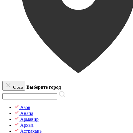
Выберите город
Close
Азов
Анапа
Армавир
Архыз
Астрахань