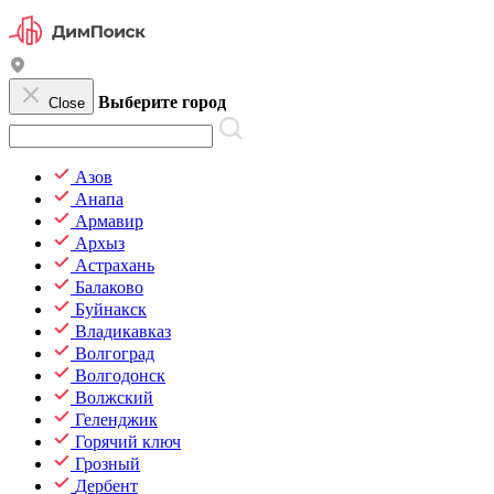
Выберите город
Close
Азов
Анапа
Армавир
Архыз
Астрахань
Балаково
Буйнакск
Владикавказ
Волгоград
Волгодонск
Волжский
Геленджик
Горячий ключ
Грозный
Дербент