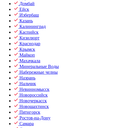
Домбай
Ейск
Избербаш
Казань
Калининград
Каспийск
Кизилюрт
Краснодар
Крымск
Майкоп
Махачкала
Минеральные Воды
Набережные челны
Назрань
Нальчик
Невинномысск
Новороссийск
Новочеркасск
Новошахтинск
Пятигорск
Ростов-на-Дону
Самара