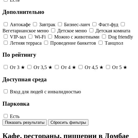
Дополнительно
Автокафе
Завтрак
Бизнес-ланч
Фаст-фуд
Вегетарианское меню
Детское меню
Детская комната
VIP-зал
Wi-Fi
Можно с животными
Dog friendly
Летняя терраса
Проведение банкетов
Танцпол
По рейтингу
От 3 ★
От 3,5 ★
От 4 ★
От 4,5 ★
От 5 ★
Доступная среда
Вход для людей с инвалидностью
Парковка
Есть
Показать результаты
Сбросить фильтры
Кафе, рестораны, пиццерии в Домбае