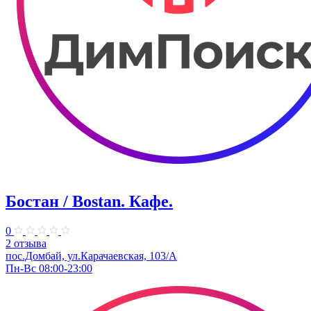
Бостан / Bostan. Кафе.
0
2 отзыва
пос.Домбай, ул.Карачаевская, 103/А
Пн-Вс 08:00-23:00