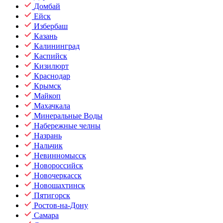
Домбай
Ейск
Избербаш
Казань
Калининград
Каспийск
Кизилюрт
Краснодар
Крымск
Майкоп
Махачкала
Минеральные Воды
Набережные челны
Назрань
Нальчик
Невинномысск
Новороссийск
Новочеркасск
Новошахтинск
Пятигорск
Ростов-на-Дону
Самара