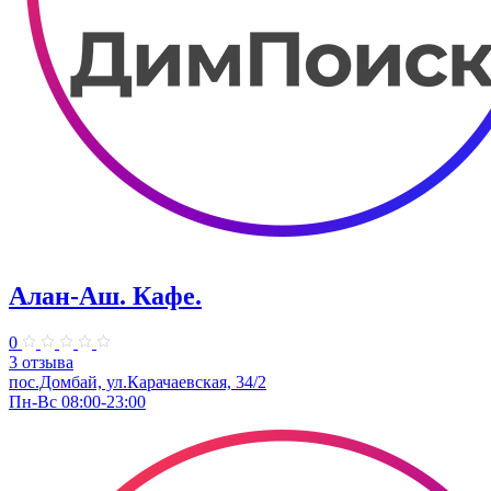
Алан-Аш. Кафе.
0
3 отзыва
пос.Домбай, ул.Карачаевская, 34/2
Пн-Вс 08:00-23:00