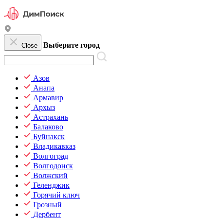
Выберите город
Close
Азов
Анапа
Армавир
Архыз
Астрахань
Балаково
Буйнакск
Владикавказ
Волгоград
Волгодонск
Волжский
Геленджик
Горячий ключ
Грозный
Дербент