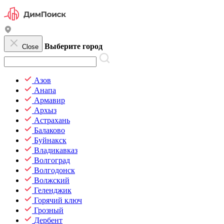
Выберите город
Close
Азов
Анапа
Армавир
Архыз
Астрахань
Балаково
Буйнакск
Владикавказ
Волгоград
Волгодонск
Волжский
Геленджик
Горячий ключ
Грозный
Дербент