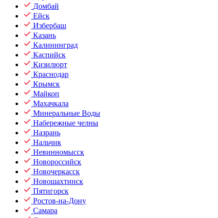
Домбай
Ейск
Избербаш
Казань
Калининград
Каспийск
Кизилюрт
Краснодар
Крымск
Майкоп
Махачкала
Минеральные Воды
Набережные челны
Назрань
Нальчик
Невинномысск
Новороссийск
Новочеркасск
Новошахтинск
Пятигорск
Ростов-на-Дону
Самара