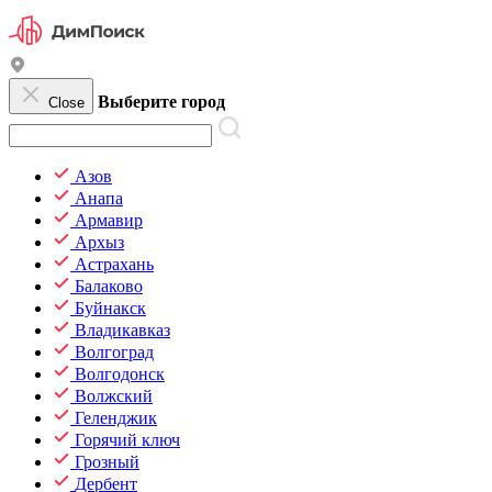
Выберите город
Close
Азов
Анапа
Армавир
Архыз
Астрахань
Балаково
Буйнакск
Владикавказ
Волгоград
Волгодонск
Волжский
Геленджик
Горячий ключ
Грозный
Дербент