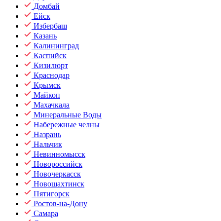
Домбай
Ейск
Избербаш
Казань
Калининград
Каспийск
Кизилюрт
Краснодар
Крымск
Майкоп
Махачкала
Минеральные Воды
Набережные челны
Назрань
Нальчик
Невинномысск
Новороссийск
Новочеркасск
Новошахтинск
Пятигорск
Ростов-на-Дону
Самара