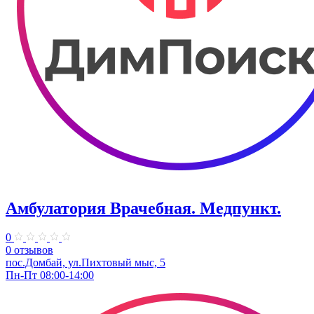
Амбулатория Врачебная. Медпункт.
0
0 отзывов
пос.Домбай, ул.Пихтовый мыс, 5
Пн-Пт 08:00-14:00