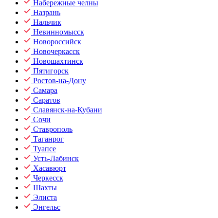
Набережные челны
Назрань
Нальчик
Невинномысск
Новороссийск
Новочеркасск
Новошахтинск
Пятигорск
Ростов-на-Дону
Самара
Саратов
Славянск-на-Кубани
Сочи
Ставрополь
Таганрог
Туапсе
Усть-Лабинск
Хасавюрт
Черкесск
Шахты
Элиста
Энгельс