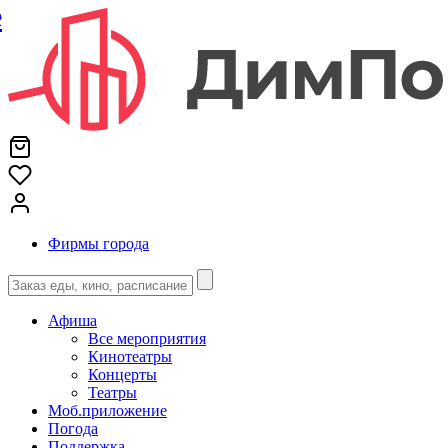
е
Фирмы города
Афиша
Все мероприятия
Кинотеатры
Концерты
Театры
Моб.приложение
Погода
Поддержка