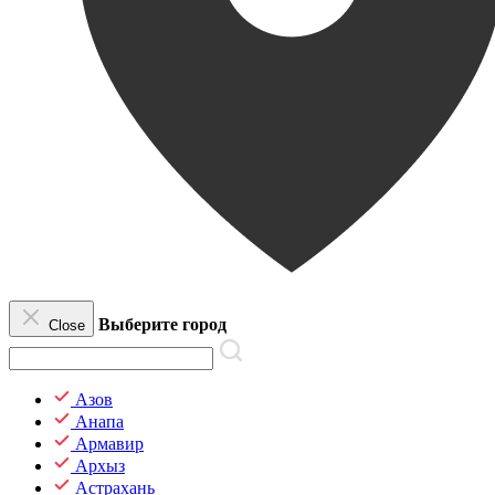
Выберите город
Close
Азов
Анапа
Армавир
Архыз
Астрахань