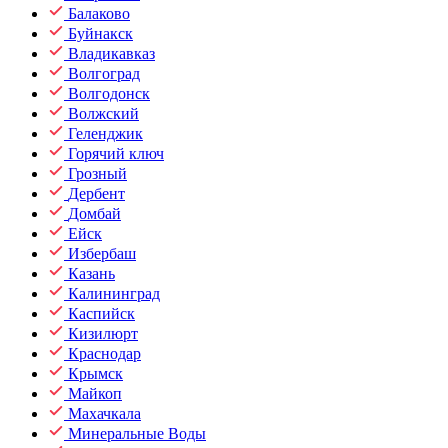
Балаково
Буйнакск
Владикавказ
Волгоград
Волгодонск
Волжский
Геленджик
Горячий ключ
Грозный
Дербент
Домбай
Ейск
Избербаш
Казань
Калининград
Каспийск
Кизилюрт
Краснодар
Крымск
Майкоп
Махачкала
Минеральные Воды