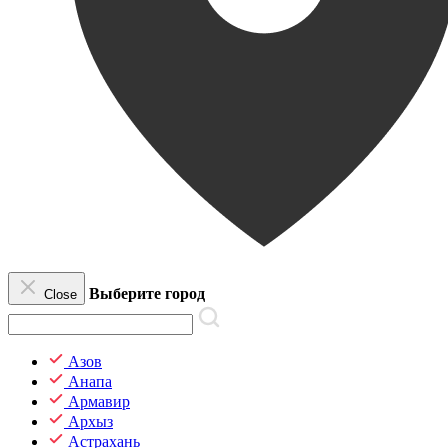
Выберите город
Close
Азов
Анапа
Армавир
Архыз
Астрахань