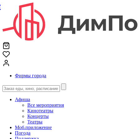
е
Фирмы города
Афиша
Все мероприятия
Кинотеатры
Концерты
Театры
Моб.приложение
Погода
Поддержка