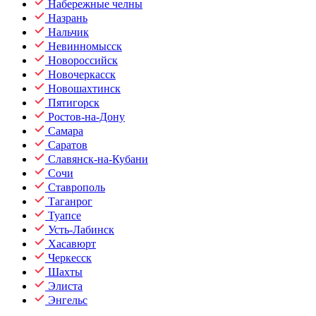
Набережные челны
Назрань
Нальчик
Невинномысск
Новороссийск
Новочеркасск
Новошахтинск
Пятигорск
Ростов-на-Дону
Самара
Саратов
Славянск-на-Кубани
Сочи
Ставрополь
Таганрог
Туапсе
Усть-Лабинск
Хасавюрт
Черкесск
Шахты
Элиста
Энгельс