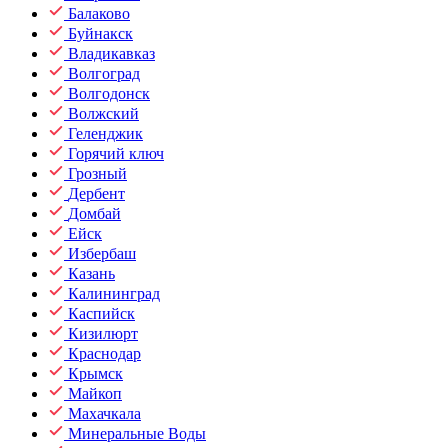
Балаково
Буйнакск
Владикавказ
Волгоград
Волгодонск
Волжский
Геленджик
Горячий ключ
Грозный
Дербент
Домбай
Ейск
Избербаш
Казань
Калининград
Каспийск
Кизилюрт
Краснодар
Крымск
Майкоп
Махачкала
Минеральные Воды