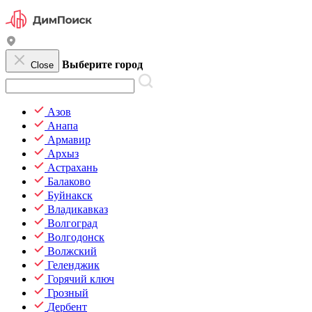
Выберите город
Close
Азов
Анапа
Армавир
Архыз
Астрахань
Балаково
Буйнакск
Владикавказ
Волгоград
Волгодонск
Волжский
Геленджик
Горячий ключ
Грозный
Дербент