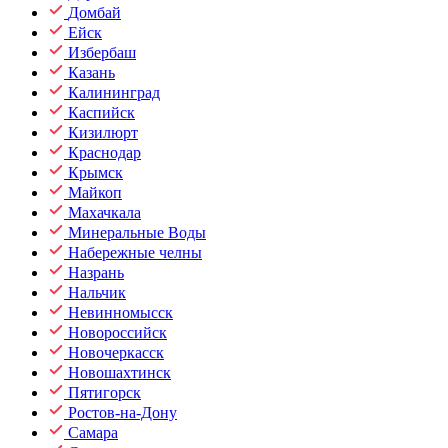
Домбай
Ейск
Избербаш
Казань
Калининград
Каспийск
Кизилюрт
Краснодар
Крымск
Майкоп
Махачкала
Минеральные Воды
Набережные челны
Назрань
Нальчик
Невинномысск
Новороссийск
Новочеркасск
Новошахтинск
Пятигорск
Ростов-на-Дону
Самара