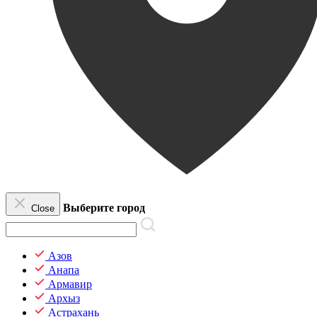
Выберите город
Close
Азов
Анапа
Армавир
Архыз
Астрахань