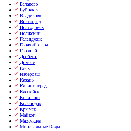
Балаково
Буйнакск
Владикавказ
Волгоград
Волгодонск
Волжский
Геленджик
Горячий ключ
Грозный
Дербент
Домбай
Ейск
Избербаш
Казань
Калининград
Каспийск
Кизилюрт
Краснодар
Крымск
Майкоп
Махачкала
Минеральные Воды