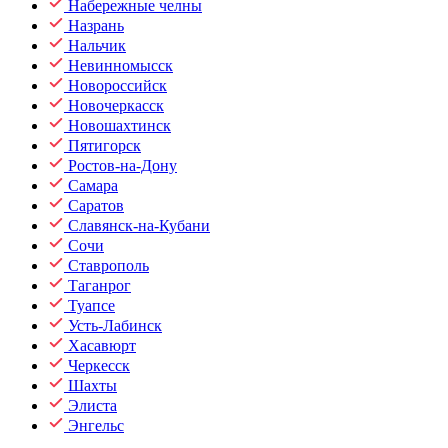
Набережные челны
Назрань
Нальчик
Невинномысск
Новороссийск
Новочеркасск
Новошахтинск
Пятигорск
Ростов-на-Дону
Самара
Саратов
Славянск-на-Кубани
Сочи
Ставрополь
Таганрог
Туапсе
Усть-Лабинск
Хасавюрт
Черкесск
Шахты
Элиста
Энгельс