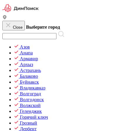
Выберите город
Close
Азов
Анапа
Армавир
Архыз
Астрахань
Балаково
Буйнакск
Владикавказ
Волгоград
Волгодонск
Волжский
Геленджик
Горячий ключ
Грозный
Дербент