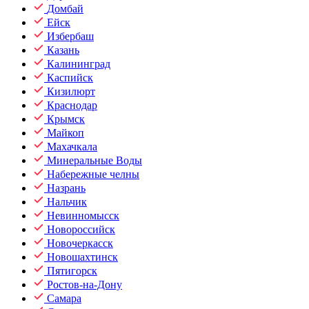
Домбай
Ейск
Избербаш
Казань
Калининград
Каспийск
Кизилюрт
Краснодар
Крымск
Майкоп
Махачкала
Минеральные Воды
Набережные челны
Назрань
Нальчик
Невинномысск
Новороссийск
Новочеркасск
Новошахтинск
Пятигорск
Ростов-на-Дону
Самара