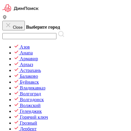
Выберите город
Close
Азов
Анапа
Армавир
Архыз
Астрахань
Балаково
Буйнакск
Владикавказ
Волгоград
Волгодонск
Волжский
Геленджик
Горячий ключ
Грозный
Дербент