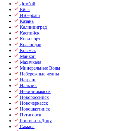
Домбай
Ейск
Избербаш
Казань
Калининград
Каспийск
Кизилюрт
Краснодар
Крымск
Майкоп
Махачкала
Минеральные Воды
Набережные челны
Назрань
Нальчик
Невинномысск
Новороссийск
Новочеркасск
Новошахтинск
Пятигорск
Ростов-на-Дону
Самара