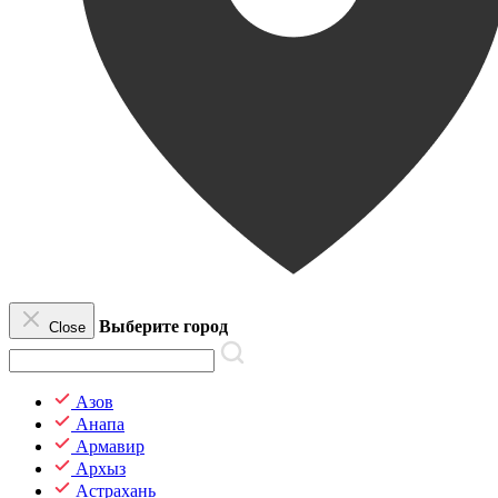
Выберите город
Close
Азов
Анапа
Армавир
Архыз
Астрахань