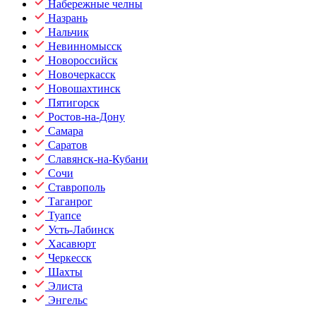
Набережные челны
Назрань
Нальчик
Невинномысск
Новороссийск
Новочеркасск
Новошахтинск
Пятигорск
Ростов-на-Дону
Самара
Саратов
Славянск-на-Кубани
Сочи
Ставрополь
Таганрог
Туапсе
Усть-Лабинск
Хасавюрт
Черкесск
Шахты
Элиста
Энгельс