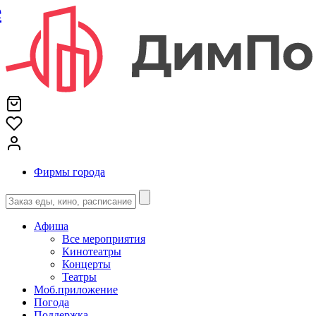
е
Фирмы города
Афиша
Все мероприятия
Кинотеатры
Концерты
Театры
Моб.приложение
Погода
Поддержка