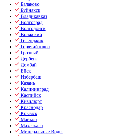
Балаково
Буйнакск
Владикавказ
Волгоград
Волгодонск
Волжский
Геленджик
Горячий ключ
Грозный
Дербент
Домбай
Ейск
Избербаш
Казань
Калининград
Каспийск
Кизилюрт
Краснодар
Крымск
Майкоп
Махачкала
Минеральные Воды